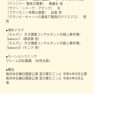
「テリファー 聖夜の悪夢」 無線女 他
「サマー・シャーク・アタック」 女
「アクリモニー辛辣な復讐」 記者 他
「グランピーキャットの最低で最高のクリスマス」 母
他
●海外ドラマ
「モルガン 天才捜査コンサルタントの殺人事件簿」
Season1（家政婦 他）
「モルガン 天才捜査コンサルタントの殺人事件簿」
Season3（モニク 他）
●モーションコミック
クレーム対応動画 （女性社員）
●舞台
毎月ゆる晦日朗読公演 言の葉だこっと 令和4年9月公演
毎月ゆる晦日朗読公演 言の葉だこっと 令和4年6月公
演