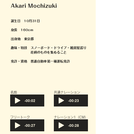
Akari Mochizuki
誕生日 10月31日
身長 160cm
出身地 東京都
趣味・特技 スノーボード・ドライブ・
雑貨屋巡り
花柄のものを集めること
免許・資格 普通自動車第一種運転免許
​名前
共通ナレーション
-00:02
-00:23
フリートーク
​ナレーション1（CM）
-00:27
-00:28