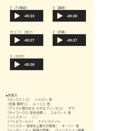
2（TV番組）
​3（講座）
-00:24
-00:28
セリフ1（老け）
​2（刑事）
-00:27
-00:27
​3（30代）
-00:36
​●
吹替え
「ロックスミス」 シャロン 他
「任客 闇狩り」 ルーユエ 他
「アイラと雪の女王 小さなプリンセス」 ダグ
「セイフハウス-安全地帯-」 エルウッド 他
「ジェスター」
エマ
「バトルワールド」 ナイトライジャ
「ツイスター 地球史上最大の怪物」 キーリー 他
「インデムニティ 陰謀の国家」 ウィリアムソン刑事