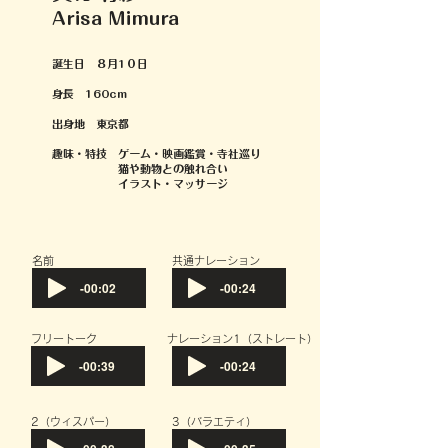
Arisa
Mimura
誕生日 ８月1０日
身長 160cm
出身地 東京都
趣味・特技 ゲーム・映画鑑賞・寺社巡り
​ 猫や
動物との触れ合い
イラスト・マッサージ
​名前
共通ナレーション
-00:02
-00:24
フリートーク
​ナレーション1（ストレート）
-00:39
-00:24
​2（ウィスパー）
​3（バラエティ）