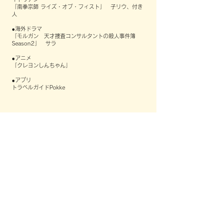
「南拳宗師 ライズ・オブ・フィスト」 子リウ、付き
人
●海外ドラマ
「モルガン 天才捜査コンサルタントの殺人事件簿
Season2」 サラ
●アニメ
「クレヨンしんちゃん」
●アプリ
トラベルガイドPokke