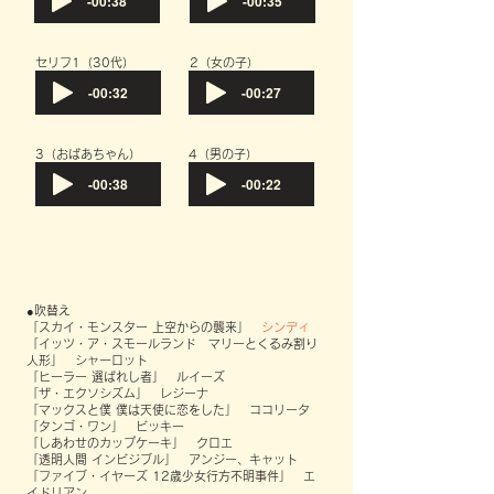
-00:38
-00:35
​セリフ1（30代）
​2（女の子）
-00:32
-00:27
​3（おばあちゃん）
​4（男の子）
-00:38
-00:22
●吹替え
「スカイ・モンスター 上空からの襲来」
シンディ
「イッツ・ア・スモールランド マリーとくるみ割り
人形」 シャーロット
「ヒーラー 選ばれし者」 ルイーズ
「ザ・エクソシズム」 レジーナ
「マックスと僕 僕は天使に恋をした」 ココリータ
「タンゴ・ワン」 ビッキー
「しあわせのカップケーキ」 クロエ
「透明人間 インビジブル」 アンジー、キャット
「ファイブ・イヤーズ 12歳少女行方不明事件」 エ
イドリアン