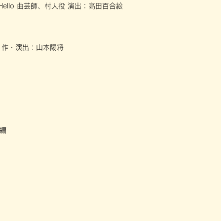
tic Hello 曲芸師、村人役 演出：高田百合絵
ク役 作・演出：山本陽将
編