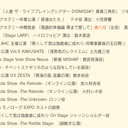
「人狼 ザ・ライブプレイングシアター DISMISS#1 青春三角形」 
アカデミー卒業公演「 修道女たち 」 テオ役 演出：小笠原響
アカデミー中間発表 「落語的幸福論 骨まで愛して」
善六役
（主役） 
「Stage LARP」 ハイロフォビア 演出：鈴木美波
 AHC 主催公演 「斯くして我は独裁者に成れり-将軍家最後の五日間-」
公演 Vol.5 KAKUSHITE 「浅葱色のレクイエム」土方歳三役
Stage Vote Show Nexus 「新宿 MISHAP：根武恒海役」
mire：チベットスナギツネのような目をしている狐役」
公演 03 ZESTA 「冥海の底 含蓄の理」根本佑役
te Show -Re Remote-（オンライン公演） 炭火秋吉役
te Show -The Remote-（オンライン公演） 火村レオ役
e Show -The Unknown- ロッソ役
nts モノローグ EXPO ホストの説教
くして我は独裁者に成れり On Stage ジャッジショルダー役
e Show -The Riddle Stage- （謎解き公演）