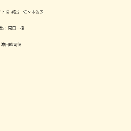
ツギト役 演出：佐々木智広
演出：原田一樹
 沖田総司役