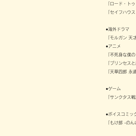
「ロード・トゥ
「セイフハウス
●海外ドラマ
「モルガン 天
●アニメ
「不死身な僕の
「プリンセスと
「天草四郎 永
●ゲーム
「サンクタス戦記
●ボイスコミッ
「もけ部 -のん