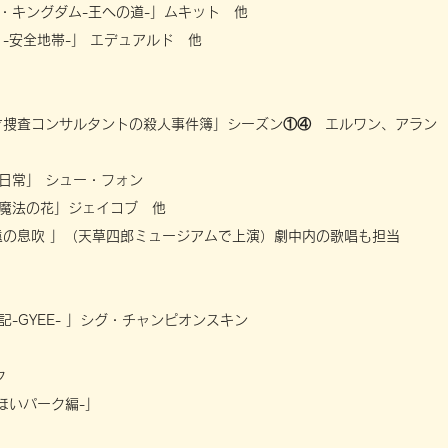
・キングダム-王への道-」ムキット 他
 -安全地帯-」 エデュアルド 他
才捜査コンサルタントの殺人事件簿」シーズン①④ エルワン、アラン
日常」 シュー・フォン
魔法の花」ジェイコブ 他
遠の息吹 」（天草四郎ミュージアムで上演）劇中内の歌唱も担当
-GYEE- 」シグ・チャンピオンスキン
ク
ほいパーク編-」