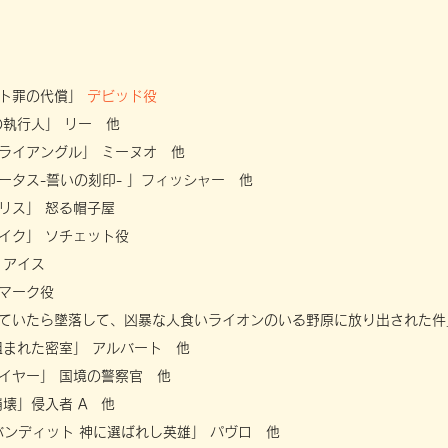
ント罪の代償」
デビッド役
の執行人」 リー 他
ライアングル」 ミーヌオ 他
ータス-誓いの刻印- 」フィッシャー 他
リス」 怒る帽子屋
イク」 ソチェット役
 アイス
マーク役
ていたら墜落して、凶暴な人食いライオンのいる野原に放り出された件
組まれた密室」 アルバート 他
イヤー」 国境の警察官 他
崩壊」侵入者 A 他
 バンディット 神に選ばれし英雄」 パヴロ 他