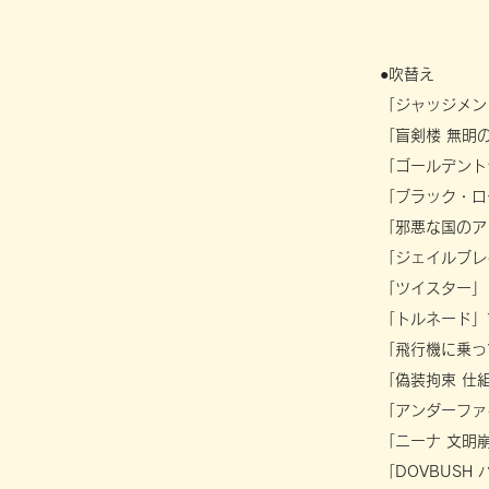
●吹替え
「ジャッジメ
「盲剣楼 無明
「ゴールデント
「ブラック・ロ
「邪悪な国のア
「ジェイルブレ
「ツイスター」
「トルネード」
「飛行機に乗っ
「偽装拘束 仕
「アンダーファ
「ニーナ 文明
「DOVBUSH