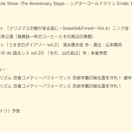
e Show -The Anniversary Stage-・シアターゴールドマイン Erra
 「クリスマスの朝が来る前に～Seaside&Forest～Vol.4」ニッ
兎亭公演「禍異談一杯のコーヒーとその周辺の異聞」
s 「うさぎのダイアリー vol.2」 清水康夫役 作・演出：山本陽将
ボ de 語るシス vol.20 「その、山の名は」作：朱雀伸吾
ョー
リズム 忍者コメディーパフォーマンス 忍術学園の秘伝書を守れ！ 道中
リズム 忍者コメディーパフォーマンス 忍術学園の秘伝書を守れ！
ドリ」予告