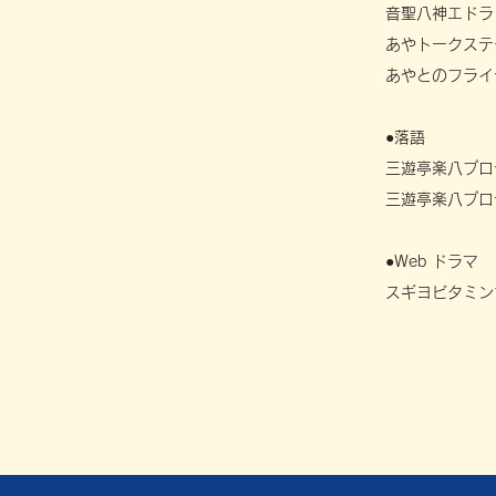
音聖八神エドラ
あやトークステ
あやとのフライ
●落語
三遊亭楽八プロ
三遊亭楽八プロ
●Web ドラマ
スギヨビタミン