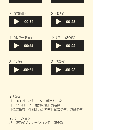
​2（絆創膏）
​3（製品）
-00:34
-00:28
​4（ホラー映画）
​セリフ1（30代）
-00:28
-00:23
​2（少年）
​3（50代）
-00:21
-00:23
●吹替え
「FLINT2」スヴェータ、看護師、女
「アウトローズ 荒野の狼」売春婦
「偽装拘束 仕組まれた密室」録音の声、無線の声
●ナレーション
地上波TVCMナレーションの出演多数