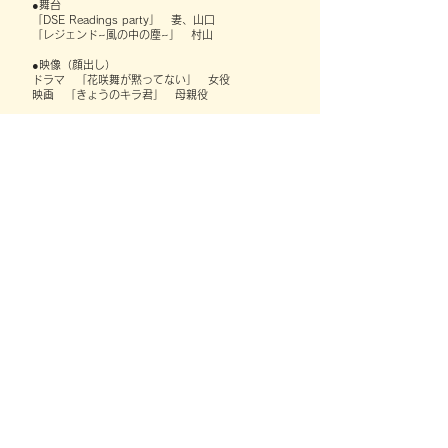
●舞台
「DSE Readings party」 妻、山口
「レジェンド~風の中の塵~」 村山
●映像（顔出し）
ドラマ 「花咲舞が黙ってない」 女役
映画 「きょうのキラ君」 母親役
お問い合わせ
会社名 合同会社十音（とおん）/ TONE LLC.
住所 東京都港区赤坂2-8-11溜池山王葵ビル5F