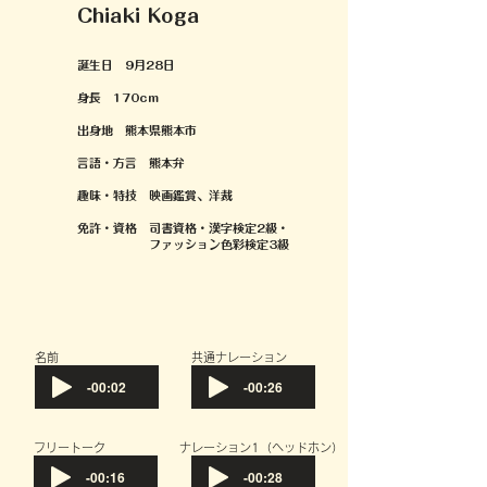
Chiaki Koga
誕生日 9月28日
身長 170cm
出身地 熊本県熊本市
言語・方言 熊本弁
趣味・特技
映画鑑賞、洋裁
免許・資格 司書資格・漢字検定2級・
ファッション色彩検定3級
​名前
共通ナレーション
-00:02
-00:26
フリートーク
​ナレーション1（ヘッドホン）
-00:16
-00:28