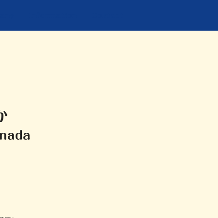
any
Information
Contact
か
nada