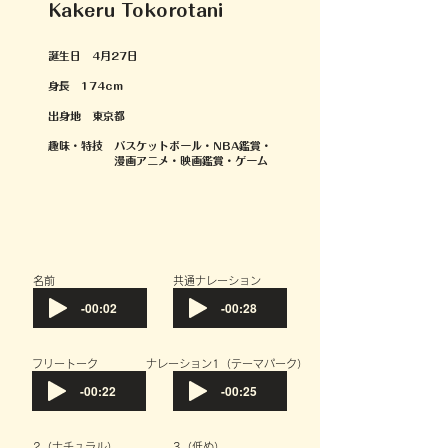
Kakeru Tokorotani
誕生日 4月27日
身長 174cm
出身地 東京都
趣味・特技 バスケットボール・NBA鑑賞・
漫画アニメ・映画鑑賞・ゲーム
​名前
共通ナレーション
-00:02
-00:28
フリートーク
​ナレーション1（テーマパーク）
-00:22
-00:25
​2（ナチュラル）
​3（低め）