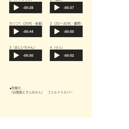
-00:28
-00:37
​セリフ1（20代・後輩）
​2（20～30代・顧問）
-00:44
-00:50
​3（おじいちゃん）
​4（小人）
-00:50
-00:52
●吹替え
「白雪姫と７人の小人」 フェルドゥスパー