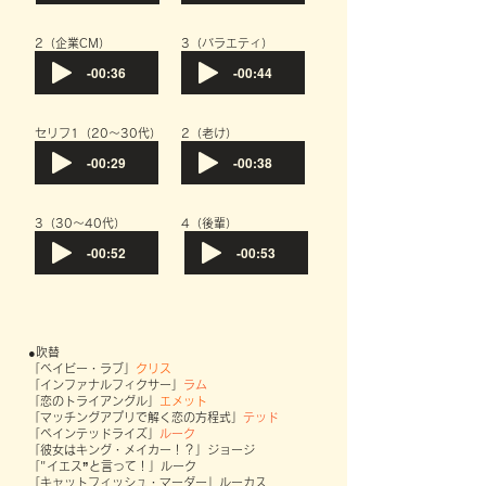
​2（企業CM）
​3（バラエティ）
-00:36
-00:44
セリフ1（20～30代）
​2（老け）
-00:29
-00:38
​3（30～40代）
​4（後輩）
-00:52
-00:53
●吹替
「ベイビー・ラブ」
クリス
「インファナルフィクサー」
ラム
「恋のトライアングル」
エメット
「マッチングアプリで解く恋の方程式」
テッド
「ペインテッドライズ」
ルーク
「彼女はキング・メイカー！？」ジョージ
「"イエス”と言って！」ルーク
「キャットフィッシュ・マーダー」ルーカス