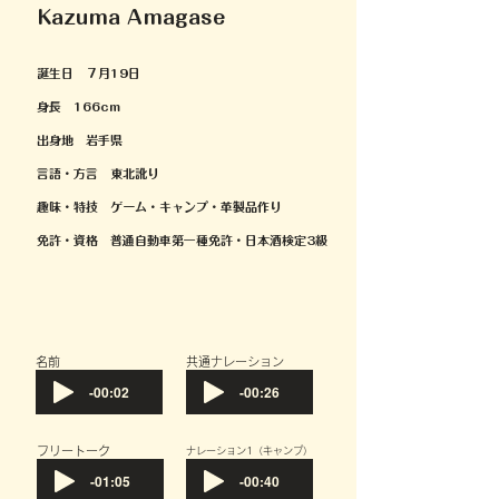
Kazuma Amagase
誕生日 ７月19日
身長 166cm
出身地 岩手県
言語・方言 東北訛り
趣味・特技 ゲーム・キャンプ・革製品作り
免許・資格 普通自動車第一種免許・日本酒検定3級​
​名前
共通ナレーション
-00:02
-00:26
フリートーク
​ナレーション1（キャンプ）
-01:05
-00:40