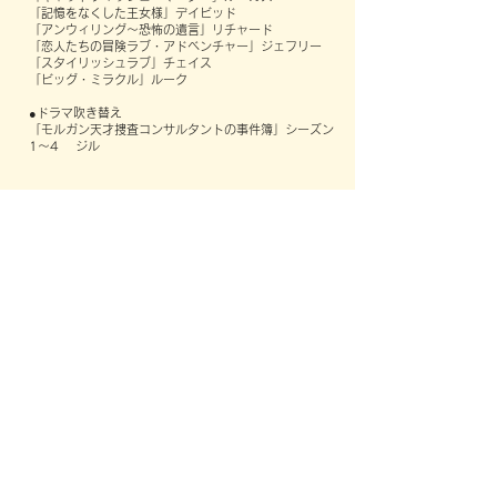
「記憶をなくした王女様」デイビッド
「アンウィリング～恐怖の遺言」リチャード
「恋人たちの冒険ラブ・アドベンチャー」ジェフリー
「スタイリッシュラブ」チェイス
​「ビッグ・ミラクル」ルーク
●ドラマ吹き替え
「モルガン天才捜査コンサルタントの事件簿」シーズン
1～4 ジル