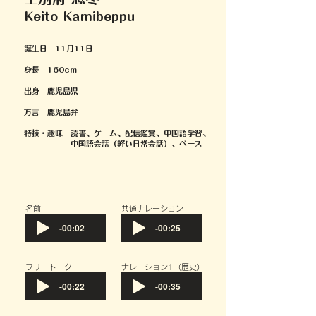
Keito Kamibeppu
誕生日​ 11月11日
身長 160cm
出身
鹿児島県
方言 鹿児島弁
特技・趣味 読書、ゲーム、配信鑑賞、中国語学習、
中国語会話（軽い日常会話）、ベース
​名前
共通ナレーション
-00:02
-00:25
フリートーク
​ナレーション1（歴史）
-00:22
-00:35