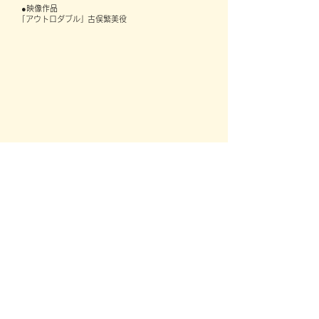
●映像作品
｢アウトロダブル｣ 古俣繁美役