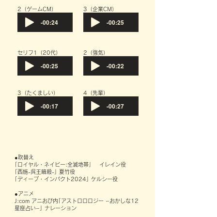
​2（ゲームCM）
​3（企業CM）
-00:24
-00:25
​セリフ1（20代）
​2（強気）
-00:25
-00:22
​3（たくましい）
​4（先輩）
-00:17
-00:27
●吹替え
｢ロイヤル・ネイビー:全滅地帯」 イレイン役
｢西施-呉王暗殺-｣ 夏竹役
｢ディープ・インパクト2024｣ ケルシー役
●アニメ
J:com アニおび内｢アストロロロジー ~おかしな12
星座占い~｣ ナレーション