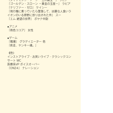
「ゴールデン・スローン －黄金の玉座－」 ラビア
「テリファー・ゼロ」 ケイシー
「飛行機に乗っていたら墜落して、凶暴な人食いラ
イオンのいる原野に放り出された件」 スー
「エム 絶望の世界」 ボヤナ中尉
●アニメ
「雨色ココア」 女性
●ゲーム
「鳴潮」 グラディエーター 他
「疾走、ヤンキー魂。」
《他》
インストアライブ・お笑いライブ・クラシックコン
サート MC
医療系VP ボイスオーバー
「ON24」 ナレーション