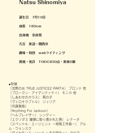
Natsu Shinomiya
誕生日 7月10日
身長 160cm
出身地 奈良県
​方言 英語・関西弁
趣味・特技 webライティング
資格・免許 TOEIC830点・英検2級
●吹替
「沈黙の炎 TRUE JUSTICE2 PART4」 ブロンド 他
「ブロークン・アイデンティティ」 モニカ 他
「しあわせのカラス」 男の子
「ヴェロキラプトル」 ジュリア
「共謀家族」
「Anything For Jackson」
「ヘルブレイザー」 シンディー
「エクソダス 爆弾に取り憑かれた男」 レナータ
「スペシャル・エージェント －特殊工作員－」 アル
ム・ウォンスク
「ダイヤモンド・ソード －王の誕生－」 ラビア