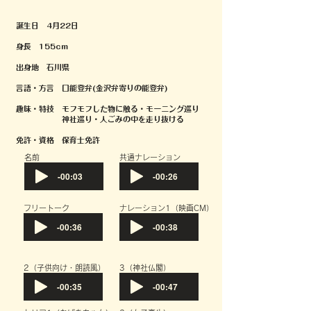
誕生日 4月22日
身長 155cm
出身地 石川県
言語・方言 口能登弁(金沢弁寄りの能登弁)
趣味・特技 モフモフした物に触る・モーニング巡り
神社巡り・
人ごみの中を走り抜ける
免許・資格 保育士免許
​名前
共通ナレーション
-00:03
-00:26
フリートーク
​ナレーション1（映画CM）
-00:36
-00:38
​2（子供向け・朗読風）
​3（神社仏閣）
-00:35
-00:47