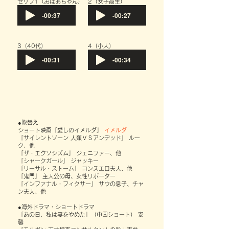
​セリフ1（おばあちゃん）
​2（女子高生）
-00:37
-00:27
​3（40代）
​4（小人）
-00:31
-00:34
●吹替え
ショート映画「愛しのイメルダ」
イメルダ
「サイレントゾーン 人類ＶＳアンデッド」 ルー
ク、他
「ザ・エクソシズム」 ジェニファー、他
「シャークガール」 ジャッキー
「リーサル・ストーム」 コンスエロ夫人、他
「鬼門」 主人公の母、女性リポーター
「インファナル・フィクサー」 サウの息子、チャ
ン夫人、他
●海外ドラマ・ショートドラマ
「あの日、私は妻をやめた」（中国ショート） 安
馨