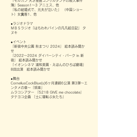
「モルガン 天才捜査コンサルタントの殺人事件
簿」Season1〜3 アニエス、他
「私の結婚式で、元夫が泣いた」 （中国ショー
ト）女宾客1、他
●ラジオドラマ
ＭＢＳラジオ「はちわれパインの凡凡絵日記」 タ
ヌキ
●イベント
「新宿中央公園 秋まつり 2024」 絵本読み聞か
せ
「2022～2024 ダイバーシティ・パーク in 新
宿」 絵本読み聞かせ
「イオンシネマ 浦和美園・えほんのひろば劇場」
8回出演 絵本読み聞かせ
●舞台
CorneliusCockBlue(s)6ヶ月連続6公演 第3弾～エ
ンタメの章～「娯楽」
ムラコシアター 「5218 GIVE me chocolate」
タテヨコ企画 「土に寝転ぶ女たち」