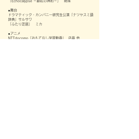
「Echocalypse －緋紅の神約－」 明珠
●舞台
ドラマティック・カンパニー研究生公演「ナツヤスミ語
辞典」サルサワ
「ふたり芝居」 ミカ
●アニメ
NTTdocomo「おもてなし学習動画」 店員 他
お問い合わせ
会社名 合同会社十音（とおん）/ TONE LLC.