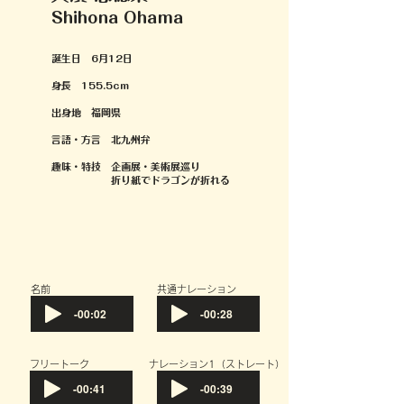
Shihona Ohama
誕生日 6月12日
身長 155.5cm
出身地 福岡県
言語・方言 北九州弁
趣味・特技 企画展・美術展巡り
折り紙でドラゴンが折れる
​名前
共通ナレーション
-00:02
-00:28
フリートーク
​ナレーション1（ストレート）
-00:41
-00:39