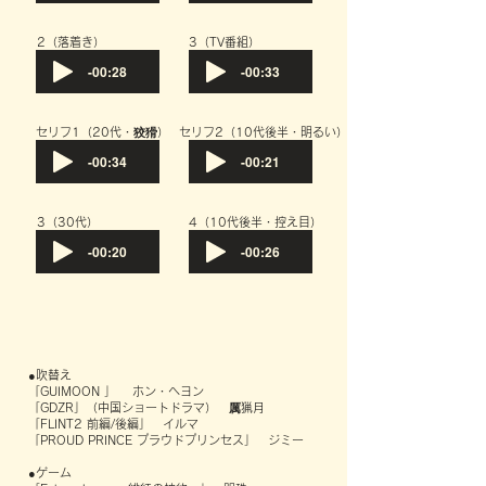
​2（落着き）
​3（TV番組）
-00:28
-00:33
​セリフ1（20代・狡猾）
​セリフ2（10代後半・明るい）
-00:34
-00:21
​3（30代）
​4（10代後半・控え目）
-00:20
-00:26
●吹替え
「GUIMOON 」 ホン・ヘヨン
「GDZR」（中国ショートドラマ） 厲猟月
「FLINT2 前編/後編」 イルマ
「PROUD PRINCE プラウドプリンセス」 ジミー
●ゲーム