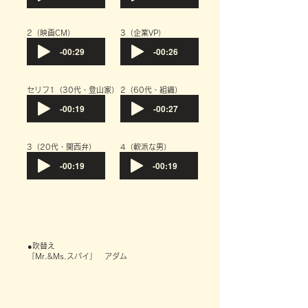
​2（映画CM）
​3（企業VP）
-00:29
-00:26
​セリフ1（30代・登山家）
​2（60代・組織）
-00:19
-00:27
​3（20代・関西弁）
​4（軟派な男）
-00:19
-00:19
●吹替え
「Mr.&Ms.スパイ」 アダム