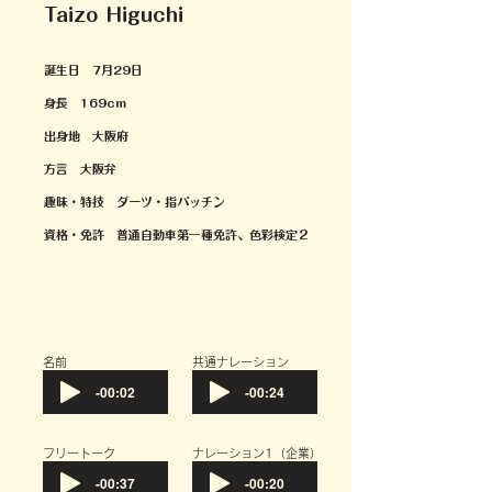
Taizo Higuchi
誕生日 7月29日
身長 169cm
出身地 大阪府
​方言 大阪弁
趣味・特技
ダーツ・
指パッチン
資格・免許 普通自動車第一種免許、色彩検定２
​名前
共通ナレーション
-00:02
-00:24
フリートーク
​ナレーション1（企業）
-00:37
-00:20