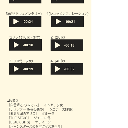
​3(動物ドキュメンタリー)
​4(ショッピングナレーション)
-00:24
-00:21
セリフ1(10代・少年)
​2（20代）
-00:18
-00:18
​3（10代・少女）
​4（40代）
-00:19
-00:32
●吹替え
「白雪姫と7人の小人」 インガ、少女
「テリファー 聖夜の悪夢」 シエナ （幼少期）
「邪悪な国のアリス」 タルーラ
「THE STOIC」 ジェーン 他
「BLACK BITS」 ナディーン
「ポーンスターズのお宝クイズ選手権」