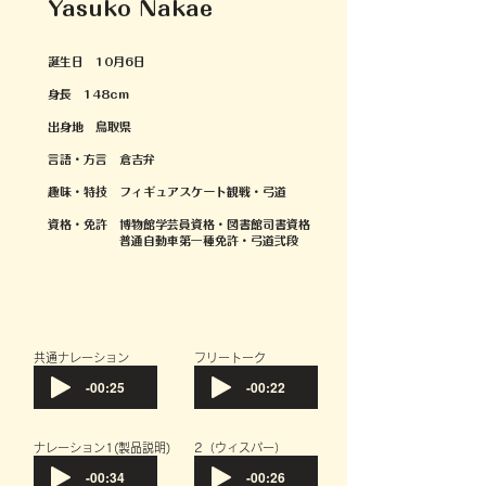
Yasuko Nakae
誕生日 10月6日
身長 148cm
出身地 鳥取県
言語・方言 倉吉弁
趣味・特技 フィギュアスケート観戦・弓道
資格・免許 博物館学芸員資格・図書館司書資格
普通自動車第一種免許・弓道弐段
共通ナレーション
フリートーク
-00:25
-00:22
​ナレーション1(製品説明)
​2（ウィスパー）
-00:34
-00:26