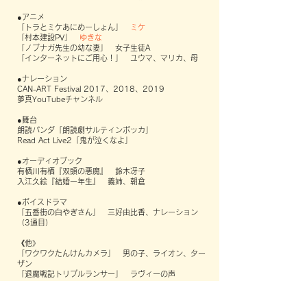
●アニメ
「トラとミケあにめーしょん」
ミケ
「村本建設PV」
ゆきな
「ノブナガ先生の幼な妻」 女子生徒A
「インターネットにご用心！」 ユウマ、マリカ、母
●ナレーション
CAN-ART Festival 2017、2018、2019
夢真YouTubeチャンネル
●舞台
朗読パンダ「朗読劇サルティンボッカ」
Read Act Live2「鬼が泣くなよ」
●オーディオブック
有栖川有栖『双頭の悪魔』 鈴木冴子
入江久絵『結婚一年生』 義姉、朝倉
●ボイスドラマ
「五番街の白やぎさん」 三好由比香、ナレーション
（3通目）
《他》
「ワクワクたんけんカメラ」 男の子、ライオン、ター
ザン
「退魔戦記トリプルランサー」 ラヴィーの声