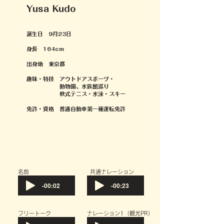
Yusa Kudo
誕生日 9月23日
身長 164cm
出身地 東京都
趣味・特技 アウトドアスポーツ・
動物園、水族館巡り
​ 軟式テニス・水泳・スキー
免許・資格 普通自動車第一種運転免許
​名前
共通ナレーション
-00:02
-00:23
フリートーク
​ナレーション1（観光PR）