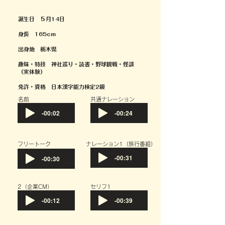
誕生日 ５月14日
身長 165
cm
出身地 栃木県
趣味・特技 神社巡り・読書・野球観戦・怪談
（実体験）
免許・資格 日本漢字能力検定2級
​名前
共通ナレーション
-00:02
-00:24
フリートーク
​ナレーション1（旅行番組）
-00:31
-00:30
​2（企業CM）
セリフ1
-00:12
-00:39