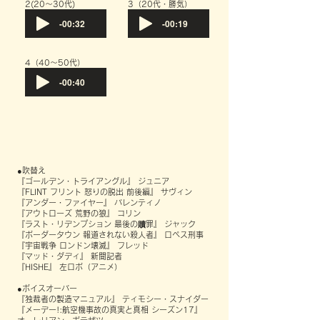
​2(20～30代)
​3（20代・勝気）
-00:32
-00:19
​4（40～50代）
-00:40
●吹替え
『ゴールデン・トライアングル』 ジュニア
『FLINT フリント 怒りの脱出 前後編』 サヴィン
『アンダー・ファイヤー』 バレンティノ
『アウトローズ 荒野の狼』 コリン
『ラスト・リデンプション 最後の贖罪』 ジャック
『ボーダータウン 報道されない殺人者』 ロペス刑事
『宇宙戦争 ロンドン壊滅』 フレッド
『マッド・ダディ』 新聞記者
『HISHE』 左ロボ（アニメ）
●ボイスオーバー
『独裁者の製造マニュアル』 ティモシー・スナイダー
『メーデー!:航空機事故の真実と真相 シーズン17』