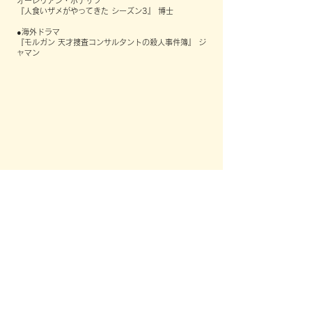
オーレリアン・ボテザツ
『人食いザメがやってきた シーズン3』 博士
●海外ドラマ
『モルガン 天才捜査コンサルタントの殺人事件簿』 ジ
ャマン